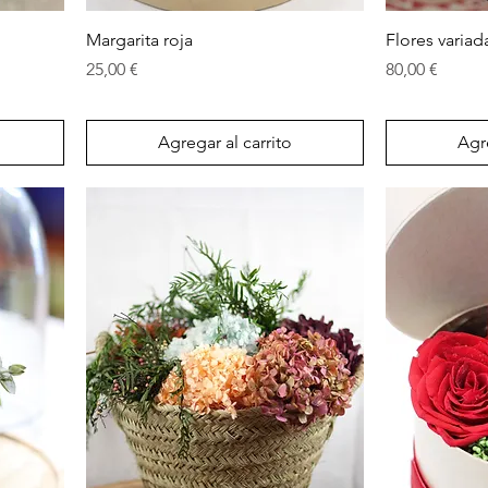
Vista rápida
Margarita roja
Flores variad
Precio
Precio
25,00 €
80,00 €
Agregar al carrito
Agre