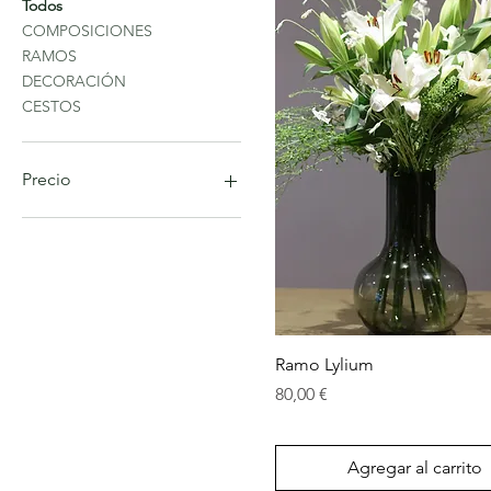
Todos
COMPOSICIONES
RAMOS
DECORACIÓN
CESTOS
Precio
10 €
250 €
Vista rápida
Ramo Lylium
Precio
80,00 €
Agregar al carrito