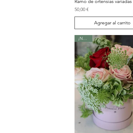
Vista rápida
Ramo de ortensias variadas
Precio
50,00 €
Agregar al carrito
¡Nuevo!