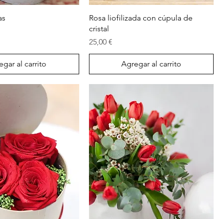
Vista rápida
Vista rápida
as
Rosa liofilizada con cúpula de
cristal
Precio
25,00 €
gar al carrito
Agregar al carrito