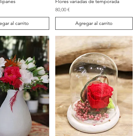
Vista rápida
Vista rápida
ulipanes
Flores variadas de temporada
Precio
80,00 €
gar al carrito
Agregar al carrito