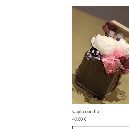
Vista rápida
Cajita con flor
Precio
40,00 €