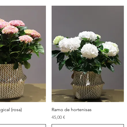
Vista rápida
Vista rápida
ical (rosa)
Ramo de hortenisas
Precio
45,00 €