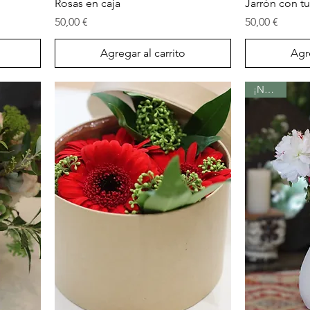
Vista rápida
Rosas en caja
Jarrón con t
Precio
Precio
50,00 €
50,00 €
Agregar al carrito
Agre
¡Nuevo!