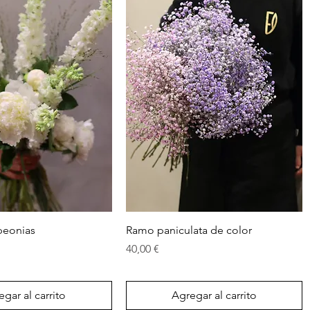
Vista rápida
Vista rápida
peonias
Ramo paniculata de color
Precio
40,00 €
gar al carrito
Agregar al carrito