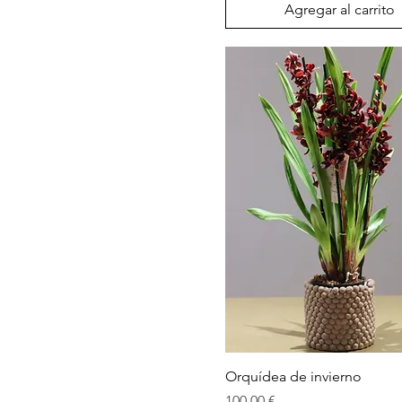
Agregar al carrito
Vista rápida
Orquídea de invierno
Precio
100,00 €