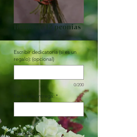
Ramo de 12 peonias
Precio
100,00 €
Escribir dedicatoria (si es un
regalo): (opcional)
0/200
Fecha de entrega:
*
0/50
Cantidad
*