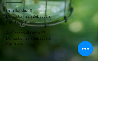
Peñaflorida, 10
Donostia - San Sebastián,
Gipuzkoa
Av. Sancho el Sabio 27,
Donostia - San Sebastián,
Gipuzkoa
CONTACTO
Teléfonos:
Centro:
943 42 49 92
666 84 09 55
Amara:
943 46 26 21
637 45 35 62
info@decovillaflores.com