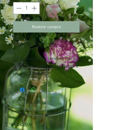
Realizar compra
Ramo de 12 peonias
* En caso de no tener la flor o
recipiente indicado, se pondrá
un artículo similar.
DIRECCIÓN