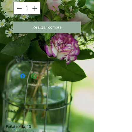
Realizar compra
Flores variadas con jarrón.
**Hasta agotar existencias
DIRECCIÓN
Peñaflorida, 10