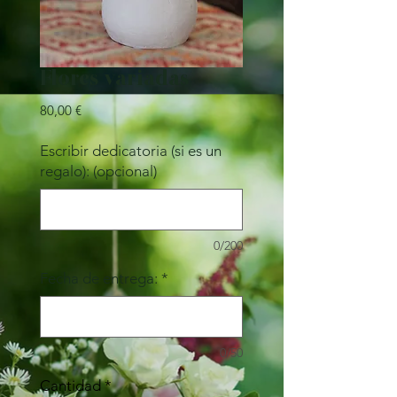
Flores variadas
Precio
80,00 €
Escribir dedicatoria (si es un
regalo): (opcional)
0/200
Fecha de entrega:
*
0/50
Cantidad
*