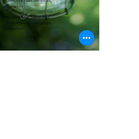
Donostia - San Sebastián,
Gipuzkoa
Av. Sancho el Sabio 27,
Donostia - San Sebastián,
Gipuzkoa
CONTACTO
Teléfonos:
Centro:
943 42 49 92
666 84 09 55
Amara:
943 46 26 21
637 45 35 62
info@decovillaflores.com
RECIBE NUESTRAS
NOVEDADES