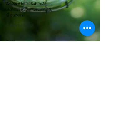
Av. Sancho el Sabio 27,
Donostia - San Sebastián,
Gipuzkoa
CONTACTO
Teléfonos:
Centro:
943 42 49 92
666 84 09 55
Amara:
943 46 26 21
637 45 35 62
info@decovillaflores.com
RECIBE NUESTRAS
NOVEDADES
Dejanos tu email para enviarte nuestras