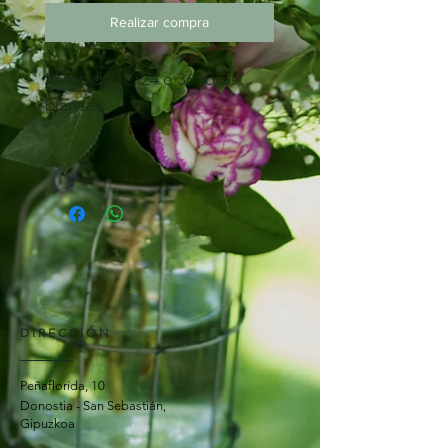
Realizar compra
Ramo de 12, 24 o 36 rosas
blancas.
DIRECCIÓN
Peñaflorida, 10
Donostia - San Sebastián,
Gipuzkoa