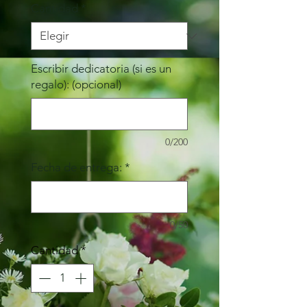
Cantidad
*
Escribir dedicatoria (si es un
regalo): (opcional)
0/200
Fecha de entrega:
*
0/50
Cantidad
*