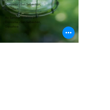
Donostia - San Sebastián,
Gipuzkoa
Av. Sancho el Sabio 27,
Donostia - San Sebastián,
Gipuzkoa
CONTACTO
Teléfonos:
Centro:
943 42 49 92
666 84 09 55
Amara:
943 46 26 21
637 45 35 62
info@decovillaflores.com
RECIBE NUESTRAS
NOVEDADES