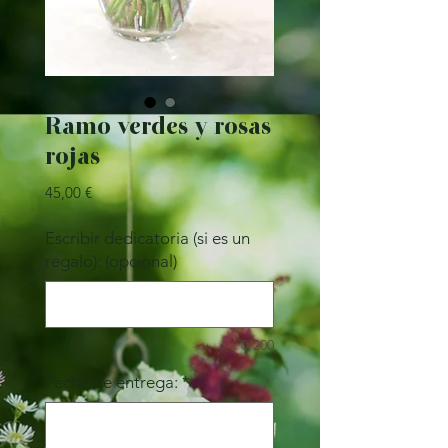
Ramo verdes y rosas
rojas
Precio
45,00 €
Escribir dedicatoria (si es un
regalo): (opcional)
0/200
Fecha de entrega:
*