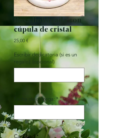
Rosa liofilizada con
cúpula de cristal
Precio
25,00 €
Escribir dedicatoria (si es un
regalo): (opcional)
0/200
Fecha de entrega:
*
0/50
Cantidad
*