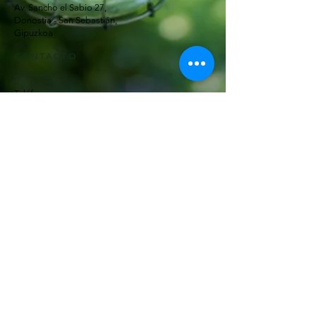
Av. Sancho el Sabio 27,
Donostia - San Sebastián,
Gipuzkoa
CONTACTO
Teléfonos:
Centro:
943 42 49 92
666 84 09 55
Amara:
943 46 26 21
637 45 35 62
info@decovillaflores.com
RECIBE NUESTRAS
NOVEDADES
Dejanos tu email para enviarte nuestras