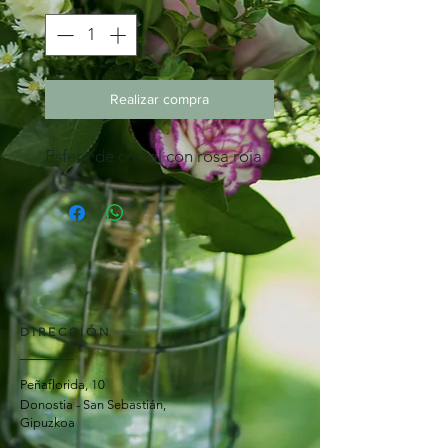
Realizar compra
Esfera de cristal con rosa roja
DIRECCIÓN
Peñaflorida, 10
Donostia - San Sebastián,
Gipuzkoa